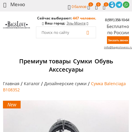
0
0
0
0
баллов
Сейчас выбирают:
447 человек.
8 (991) 358-10-64
Ваш город:
Эль-Монте
Бесплатно
по России
Заказать звонок
info@bagsslovess.r
Премиум товары
Сумки
Обувь
Акссесуары
/
/
/
Главная
Каталог
Дизайнерские сумки
Сумка Balenciaga
B108352
New