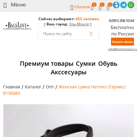
0
0
0
0
баллов
Сейчас выбирают:
453 человек.
8 (991) 358-10-64
Ваш город:
Эль-Монте
Бесплатно
по России
Заказать звонок
info@bagsslovess.r
Премиум товары
Сумки
Обувь
Акссесуары
/
/
/
Главная
Каталог
Опт
Женская сумка Hermes (Гермес)
B106885