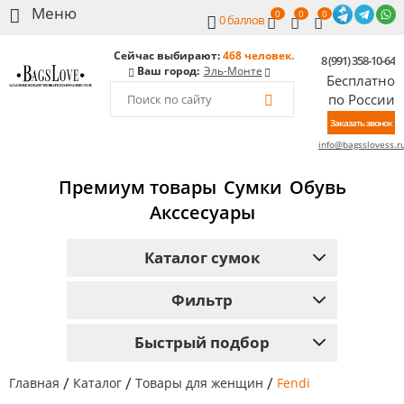
0
0
0
0
баллов
Сейчас выбирают:
468 человек.
8 (991) 358-10-64
Ваш город:
Эль-Монте
Бесплатно
по России
Заказать звонок
info@bagsslovess.r
Премиум товары
Сумки
Обувь
Акссесуары
Каталог сумок
Фильтр
Быстрый подбор
/
/
/
Главная
Каталог
Товары для женщин
Fendi