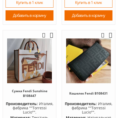
Купить в 1 клик
Купить в 1 клик
Добавить в корзину
Добавить в корзину
Сумка Fendi Sunshine
Кошелек Fendi B108431
B108447
Производитель:
Италия,
Производитель:
Италия,
фабрика ""Torressi
фабрика ""Torressi
Lucio"".
Lucio"".
Материал:
Текстиль,
Материал:
Натуральная