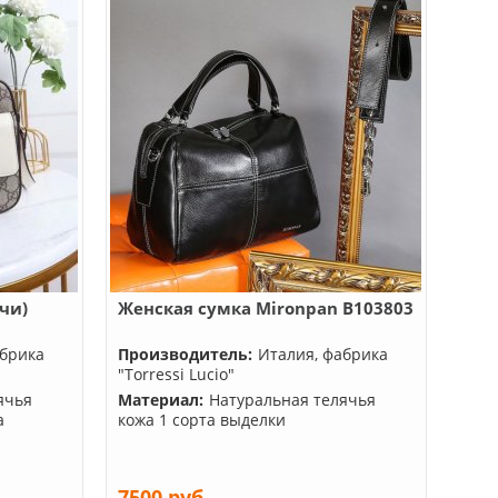
чи)
Женская сумка Mironpan B103803
абрика
Производитель:
Италия, фабрика
"Torressi Lucio"
ячья
Материал:
Натуральная телячья
а
кожа 1 сорта выделки
7500 руб.