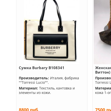
Сумка Burbary B108341
Женская
Виттон)
Производитель:
Италия, фабрика
Произво
""Torressi Lucio"".
Torressi 
Материал:
Текстиль, кантовка и
Материа
элементы из кожи.
кожа 1-о
8800 руб.
7500 р