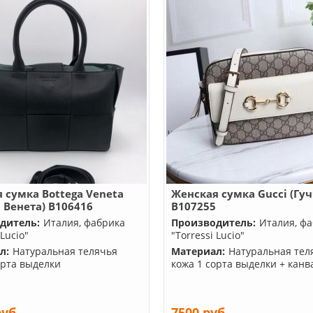
 сумка Bottega Veneta
Женская сумка Gucci (Гуч
а Венета) B106416
B107255
дитель:
Италия, фабрика
Производитель:
Италия, ф
 Lucio"
"Torressi Lucio"
л:
Натуральная телячья
Материал:
Натуральная тел
орта выделки
кожа 1 сорта выделки + канв
руб.
7500 руб.