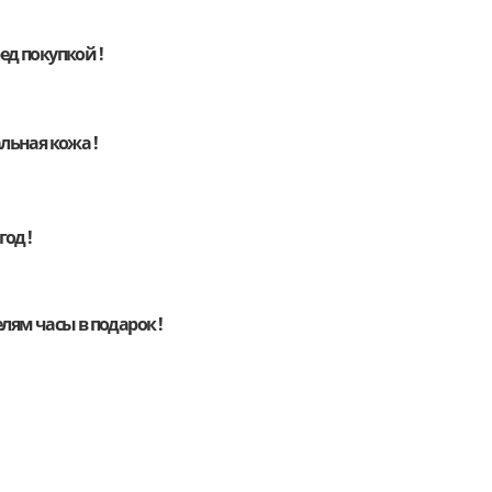
д покупкой !
льная кожа !
год !
елям
часы
в подарок !