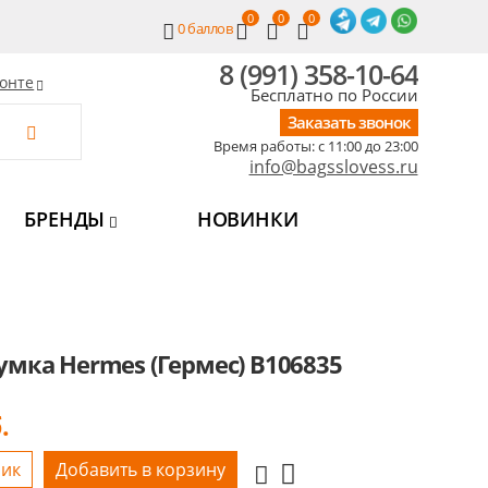
0
0
0
0
баллов
8 (991) 358-10-64
онте
Бесплатно по России
Заказать звонок
Время работы: c 11:00 до 23:00
info@bagsslovess.ru
БРЕНДЫ
НОВИНКИ
умка Hermes (Гермес) B106835
.
лик
Добавить в корзину