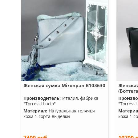
Женская сумка Mironpan B103630
Женская
(Боттег
Производитель:
Италия, фабрика
Произво
"Torressi Lucio"
"Torressi
Материал:
Натуральная телячья
Материа
кожа 1 сорта выделки
кожа 1 с
7400 руб.
10700 