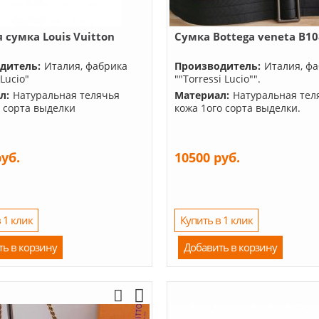
 сумка Louis Vuitton
Сумка Bottega veneta B1
5
дитель:
Италия, фабрика
Производитель:
Италия, ф
 Lucio"
""Torressi Lucio"".
л:
Натуральная телячья
Материал:
Натуральная тел
о сорта выделки
кожа 1ого сорта выделки.
руб.
10500 руб.
 1 клик
Купить в 1 клик
ть в корзину
Добавить в корзину