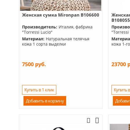
Женская сумка Mironpan B106600
Женская
B10805
Производитель:
Италия, фабрика
Произво
"Torressi Lucio"
"Torressi
Материал:
Натуральная телячья
Материа
кожа 1 сорта выделки
кожа 1-г
7500 руб.
23700 
Купить в 1 клик
Купить в
Добавить в корзину
Добави