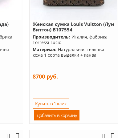
ада)
Женская сумка Louis Vuitton (Луи
Виттон) B107554
абрика
Производитель:
Италия, фабрика
Torressi Lucio
ячья
Материал:
Натуральная телячья
кожа 1 сорта выделки + канва
8700 руб.
Купить в 1 клик
Добавить в корзину