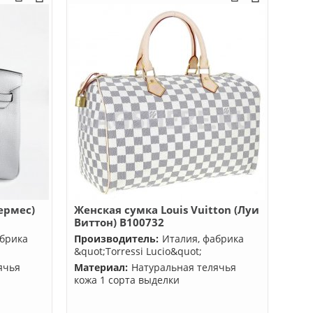
ермес)
Женская сумка Louis Vuitton (Луи
Виттон) B100732
абрика
Производитель:
Италия, фабрика
&quot;Torressi Lucio&quot;
ячья
Материал:
Натуральная телячья
кожа 1 сорта выделки