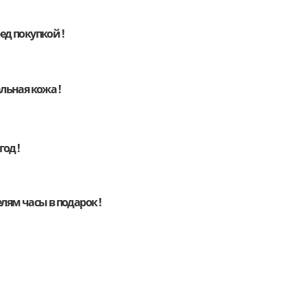
д покупкой !
льная кожа !
год !
елям
часы
в подарок !