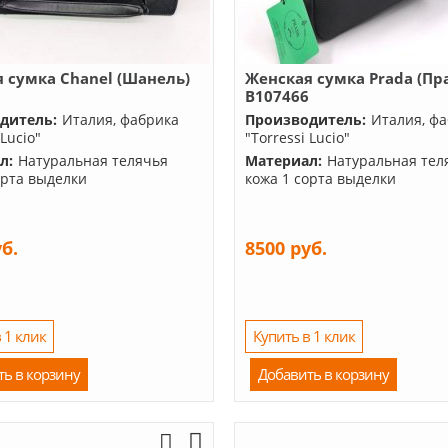
 сумка Chanel (Шанель)
Женская сумка Prada (Пр
2
B107466
дитель:
Италия, фабрика
Производитель:
Италия, ф
 Lucio"
"Torressi Lucio"
л:
Натуральная телячья
Материал:
Натуральная тел
орта выделки
кожа 1 сорта выделки
уб.
8500 руб.
 1 клик
Купить в 1 клик
ть в корзину
Добавить в корзину