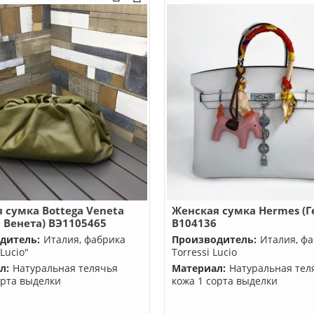
 сумка Bottega Veneta
Женская сумка Hermes (Г
а Венета) BЭ1105465
B104136
дитель:
Италия, фабрика
Производитель:
Италия, ф
 Lucio"
Torressi Lucio
л:
Натуральная телячья
Материал:
Натуральная тел
орта выделки
кожа 1 сорта выделки