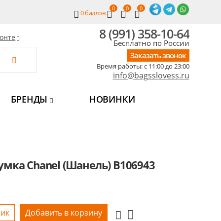
0
0
0
0
баллов
8 (991) 358-10-64
онте
Бесплатно по России
Заказать звонок
Время работы: c 11:00 до 23:00
info@bagsslovess.ru
БРЕНДЫ
НОВИНКИ
умка Chanel (Шанель) B106943
лик
Добавить в корзину