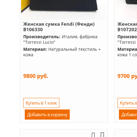
Женская сумка Fendi (Фенди)
Женская
B106330
B10720
Производитель:
Италия, фабрика
Произво
"Torressi Lucio"
"Torressi
Материал:
Натуральный текстиль +
Материа
кожа
кожа 1 с
9800 руб.
9700 р
Купить в 1 клик
Купить в
Добавить в корзину
Добави