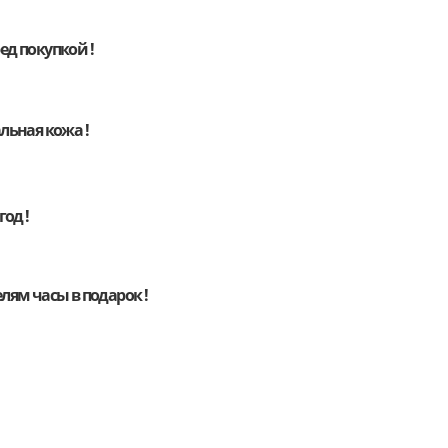
д покупкой !
льная кожа !
год !
елям
часы
в подарок !