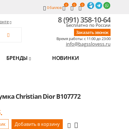
0
0
0
0
баллов
8 (991) 358-10-64
онте
Бесплатно по России
Заказать звонок
Время работы: c 11:00 до 23:00
info@bagsslovess.ru
БРЕНДЫ
НОВИНКИ
мка Christian Dior B107772
.
лик
Добавить в корзину