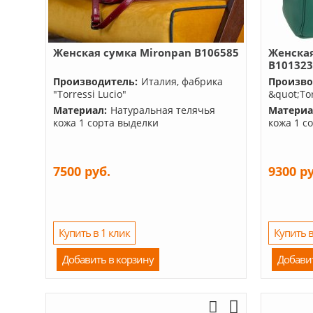
Женская сумка Mironpan B106585
Женская
B10132
Производитель:
Италия, фабрика
Произво
"Torressi Lucio"
&quot;Tor
Материал:
Натуральная телячья
Материа
кожа 1 сорта выделки
кожа 1 с
7500 руб.
9300 р
Купить в 1 клик
Купить в
Добавить в корзину
Добави