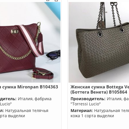
 сумка Mironpan B104363
Женская сумка Bottega V
(Боттега Венета) B105864
дитель:
Италия, фабрика
Производитель:
Италия, ф
 Lucio"
"Torressi Lucio"
л:
Натуральная телячья
Материал:
Натуральная тел
орта выделки
кожа 1 сорта выделки