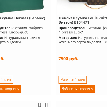
 сумка Hermes (Гермес)
Женская сумка Louis Vuit
3
Виттон) B104471
дитель:
Италия, фабрика
Производитель:
Италия, ф
ressi Lucio&quot;
"Torressi Lucio"
л:
Натуральная телячья
Материал:
Натуральная тел
орта выделки
кожа 1-ого сорта выделки + 
уб.
7500 руб.
 1 клик
Купить в 1 клик
ть в корзину
Добавить в корзину