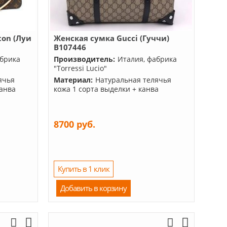
ton (Луи
Женская сумка Gucci (Гуччи)
B107446
абрика
Производитель:
Италия, фабрика
"Torressi Lucio"
ячья
Материал:
Натуральная телячья
канва
кожа 1 сорта выделки + канва
8700 руб.
Купить в 1 клик
Добавить в корзину