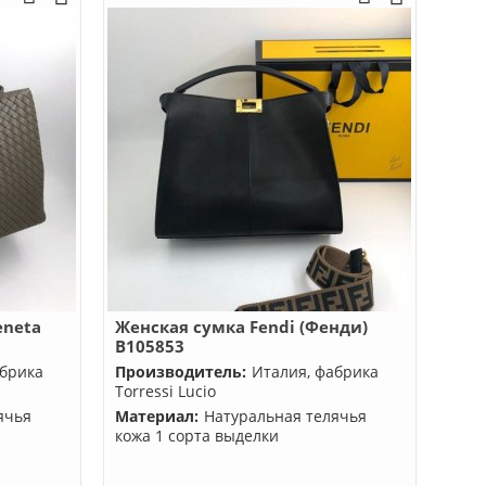
eneta
Женская сумка Fendi (Фенди)
B105853
абрика
Производитель:
Италия, фабрика
Torressi Lucio
ячья
Материал:
Натуральная телячья
кожа 1 сорта выделки