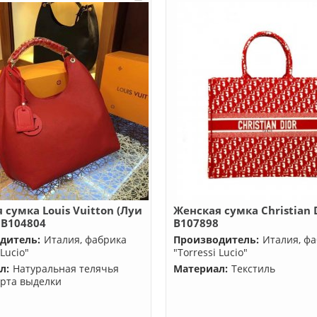
 сумка Louis Vuitton (Луи
Женская сумка Christian 
 B104804
B107898
дитель:
Италия, фабрика
Производитель:
Италия, ф
 Lucio"
"Torressi Lucio"
л:
Натуральная телячья
Материал:
Текстиль
орта выделки