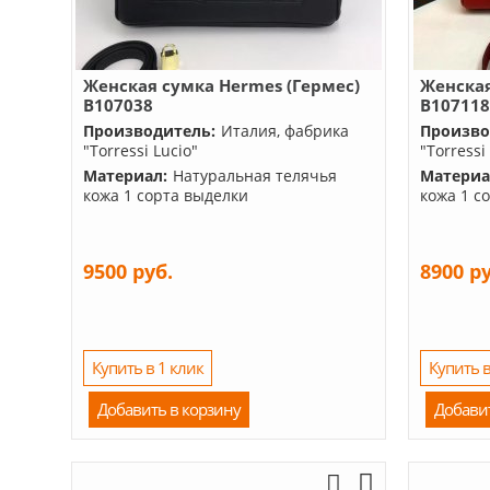
Женская сумка Hermes (Гермес)
Женская
B107038
B10711
Производитель:
Италия, фабрика
Произво
"Torressi Lucio"
"Torressi
Материал:
Натуральная телячья
Материа
кожа 1 сорта выделки
кожа 1 с
9500 руб.
8900 р
Купить в 1 клик
Купить в
Добавить в корзину
Добави