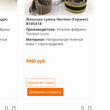
нди)
Женская сумка Hermes (Гермес)
B105418
абрика
Производитель:
Италия, фабрика
Torressi Lucio
ячья
Материал:
Натуральная телячья
кожа 1 сорта выделки
8900 руб.
Купить в 1 клик
Добавить в корзину