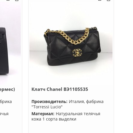
ермес)
Клатч Chanel BЭ1105535
абрика
Производитель:
Италия, фабрика
"Torressi Lucio"
ячья
Материал:
Натуральная телячья
кожа 1 сорта выделки