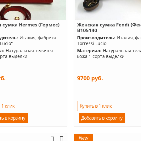
 сумка Hermes (Гермес)
Женская сумка Fendi (Фе
8
B105140
дитель:
Италия, фабрика
Производитель:
Италия, ф
 Lucio"
Torressi Lucio
л:
Натуральная телячья
Материал:
Натуральная тел
орта выделки
кожа 1 сорта выделки
уб.
9700 руб.
 1 клик
Купить в 1 клик
ть в корзину
Добавить в корзину
New