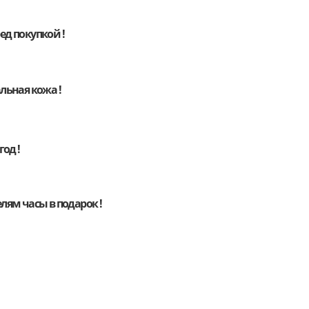
д покупкой !
льная кожа !
год !
елям
часы
в подарок !