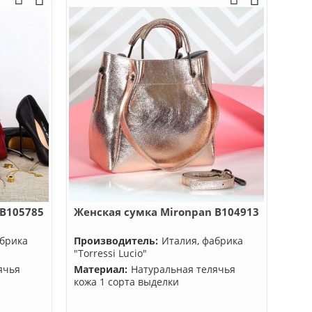
 B105785
Женская сумка Mironpan B104913
абрика
Производитель:
Италия, фабрика
"Torressi Lucio"
ячья
Материал:
Натуральная телячья
кожа 1 сорта выделки