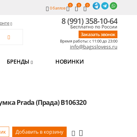
0
0
0
0
баллов
8 (991) 358-10-64
онте
Бесплатно по России
Заказать звонок
Время работы: c 11:00 до 23:00
info@bagsslovess.ru
БРЕНДЫ
НОВИНКИ
умка Prada (Прада) B106320
лик
Добавить в корзину