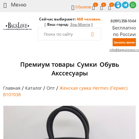
0
0
0
0
баллов
Сейчас выбирают:
468 человек.
8 (991) 358-10-64
Ваш город:
Эль-Монте
Бесплатно
по России
Заказать звонок
info@bagsslovess.r
Премиум товары
Сумки
Обувь
Акссесуары
/
/
/
Главная
Каталог
Опт
Женская сумка Hermes (Гермес)
B107038