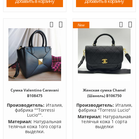
Добавить в корзину
Добавить в корзину
New
Сумка Valentino Caravani
Женская сумка Chanel
B108475
(Шанель) B106750
Производитель:
Италия,
Производитель:
Италия,
фабрика ""Torressi
фабрика "Torressi Lucio"
Lucio"".
Материал:
Натуральная
Материал:
Натуральная
телячья кожа 1 сорта
телячья кожа 1ого сорта
выделки
выделки.