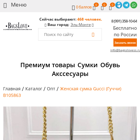
0
0
0
0
баллов
Сейчас выбирают:
468 человек.
8 (991) 358-10-64
Ваш город:
Эль-Монте
Бесплатно
по России
Заказать звонок
info@bagsslovess.r
Премиум товары
Сумки
Обувь
Акссесуары
/
/
/
Главная
Каталог
Опт
Женская сумка Gucci (Гуччи)
B105863