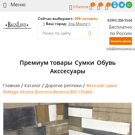
0
0
0
0
баллов
Сейчас выбирают:
498 человек.
8 (991) 358-10-64
Ваш город:
Эль-Монте
Бесплатно
по России
Заказать звонок
info@bagsslovess.r
Премиум товары
Сумки
Обувь
Акссесуары
/
/
/
Главная
Каталог
Дорогие реплики
Женская сумка
Bottega Veneta (Боттега Венета) BЭ1105466