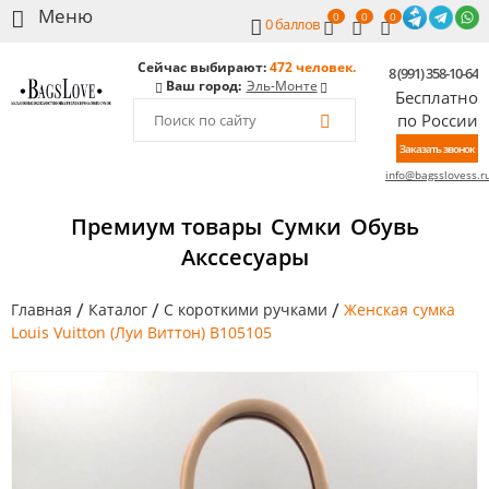
0
0
0
0
баллов
Сейчас выбирают:
472 человек.
8 (991) 358-10-64
Ваш город:
Эль-Монте
Бесплатно
по России
Заказать звонок
info@bagsslovess.r
Премиум товары
Сумки
Обувь
Акссесуары
/
/
/
Главная
Каталог
С короткими ручками
Женская сумка
Louis Vuitton (Луи Виттон) B105105