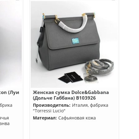
ton (Луи
Женская сумка Dolce&Gabbana
(Дольче Габбана) B103926
абрика
Производитель:
Италия, фабрика
"Torressi Lucio"
ячья
Материал:
Сафьяновая кожа
канва