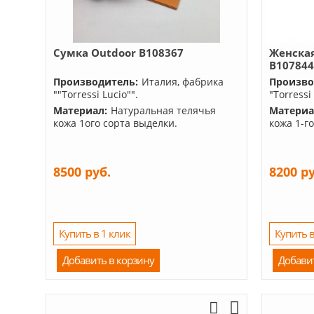
Сумка Outdoor B108367
Женская
B10784
Производитель:
Италия, фабрика
Произво
""Torressi Lucio"".
"Torressi
Материал:
Натуральная телячья
Материа
кожа 1ого сорта выделки.
кожа 1-г
8500 руб.
8200 р
Купить в 1 клик
Купить в
Добавить в корзину
Добави