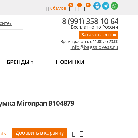
0
0
0
0
баллов
8 (991) 358-10-64
онте
Бесплатно по России
Заказать звонок
Время работы: c 11:00 до 23:00
info@bagsslovess.ru
БРЕНДЫ
НОВИНКИ
умка Mironpan B104879
лик
Добавить в корзину