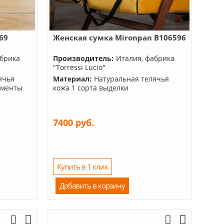
69
Женская сумка Mironpan B106596
абрика
Производитель:
Италия, фабрика
"Torressi Lucio"
ячья
Материал:
Натуральная телячья
ементы
кожа 1 сорта выделки
7400 руб.
Купить в 1 клик
Добавить в корзину