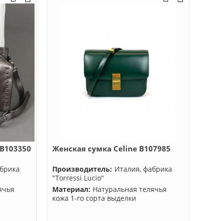
 B103350
Женская сумка Celine B107985
абрика
Производитель:
Италия, фабрика
"Torressi Lucio"
ячья
Материал:
Натуральная телячья
кожа 1-го сорта выделки