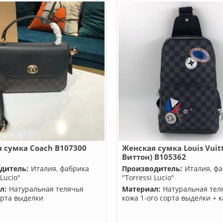
 сумка Coach B107300
Женская сумка Louis Vuit
Виттон) B105362
дитель:
Италия, фабрика
Производитель:
Италия, ф
 Lucio"
"Torressi Lucio"
л:
Натуральная телячья
Материал:
Натуральная тел
орта выделки
кожа 1-ого сорта выделки + 