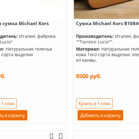
 сумка Michael Kors
Сумка Michael Kors B1084
4
дитель:
Италия, фабрика
Производитель:
Италия, ф
 Lucio"
""Torressi Lucio"".
л:
Натуральная телячья
Материал:
Натуральная тел
о сорта выделки
кожа 1ого сорта выделки, эл
из канвы.
уб.
8500 руб.
 1 клик
Купить в 1 клик
ть в корзину
Добавить в корзину