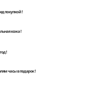
д покупкой !
льная кожа !
год !
елям
часы
в подарок !