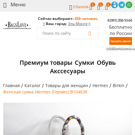
0
0
0
0
баллов
Сейчас выбирают:
456 человек.
8 (991) 358-10-64
Ваш город:
Эль-Монте
Бесплатно
по России
Заказать звонок
info@bagsslovess.r
Премиум товары
Сумки
Обувь
Акссесуары
/
/
/
/
/
Главная
Каталог
Товары для женщин
Hermes
Birkin
Женская сумка Hermes (Гермес) B104638