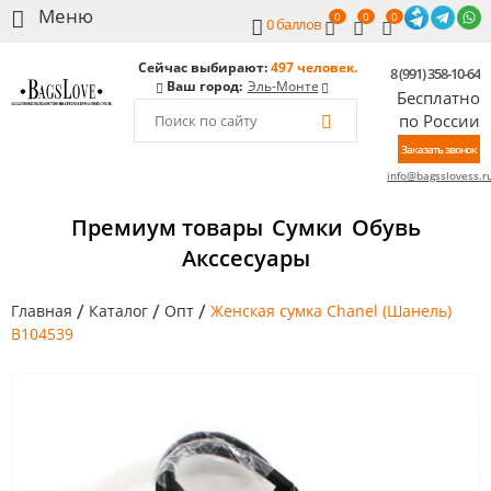
0
0
0
0
баллов
Сейчас выбирают:
497 человек.
8 (991) 358-10-64
Ваш город:
Эль-Монте
Бесплатно
по России
Заказать звонок
info@bagsslovess.r
Премиум товары
Сумки
Обувь
Акссесуары
/
/
/
Главная
Каталог
Опт
Женская сумка Chanel (Шанель)
B104539