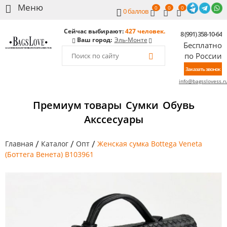
0
0
0
0
баллов
Сейчас выбирают:
427 человек.
8 (991) 358-10-64
Ваш город:
Эль-Монте
Бесплатно
по России
Заказать звонок
info@bagsslovess.r
Премиум товары
Сумки
Обувь
Акссесуары
/
/
/
Главная
Каталог
Опт
Женская сумка Bottega Veneta
(Боттега Венета) B103961