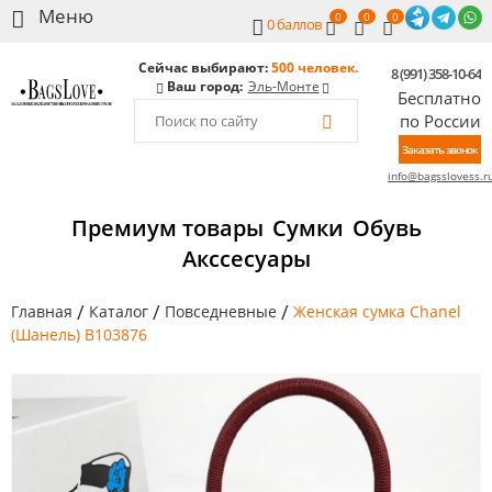
0
0
0
0
баллов
Сейчас выбирают:
500 человек.
8 (991) 358-10-64
Ваш город:
Эль-Монте
Бесплатно
по России
Заказать звонок
info@bagsslovess.r
Премиум товары
Сумки
Обувь
Акссесуары
/
/
/
Главная
Каталог
Повседневные
Женская сумка Chanel
(Шанель) B103876