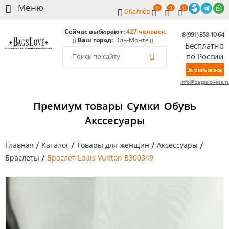
0
0
0
0
баллов
Сейчас выбирают:
427 человек.
8 (991) 358-10-64
Ваш город:
Эль-Монте
Бесплатно
по России
Заказать звонок
info@bagsslovess.r
Премиум товары
Сумки
Обувь
Акссесуары
/
/
/
/
Главная
Каталог
Товары для женщин
Аксессуары
/
Браслеты
Браслет Louis Vuitton B300349