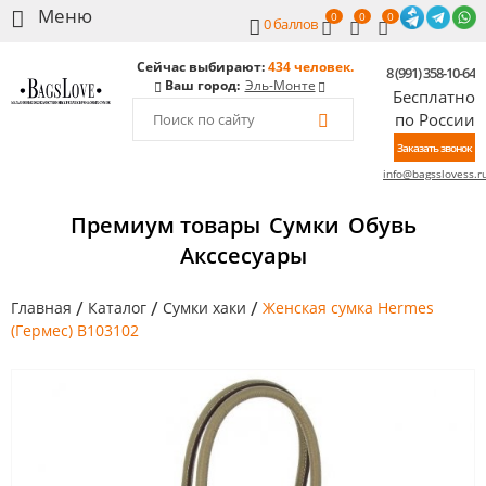
0
0
0
0
баллов
Сейчас выбирают:
434 человек.
8 (991) 358-10-64
Ваш город:
Эль-Монте
Бесплатно
по России
Заказать звонок
info@bagsslovess.r
Премиум товары
Сумки
Обувь
Акссесуары
/
/
/
Главная
Каталог
Сумки хаки
Женская сумка Hermes
(Гермес) B103102