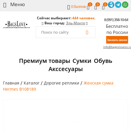
0
0
0
0
баллов
Сейчас выбирают:
444 человек.
8 (991) 358-10-64
Ваш город:
Эль-Монте
Бесплатно
по России
Заказать звонок
info@bagsslovess.r
Премиум товары
Сумки
Обувь
Акссесуары
/
/
/
Главная
Каталог
Дорогие реплики
Женская сумка
Hermes B108189