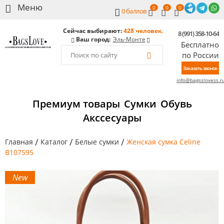
0
0
0
0
баллов
Сейчас выбирают:
428 человек.
8 (991) 358-10-64
Ваш город:
Эль-Монте
Бесплатно
по России
Заказать звонок
info@bagsslovess.r
Премиум товары
Сумки
Обувь
Акссесуары
/
/
/
Главная
Каталог
Белые сумки
Женская сумка Celine
B107595
New