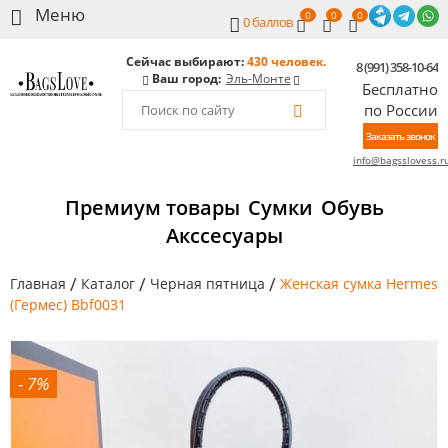
0
0
0
0
баллов
Сейчас выбирают:
430 человек.
8 (991) 358-10-64
Ваш город:
Эль-Монте
Бесплатно
по России
Заказать звонок
info@bagsslovess.r
Премиум товары
Сумки
Обувь
Акссесуары
/
/
/
Главная
Каталог
Черная пятница
Женская сумка Hermes
(Гермес) Bbf0031
- 7%