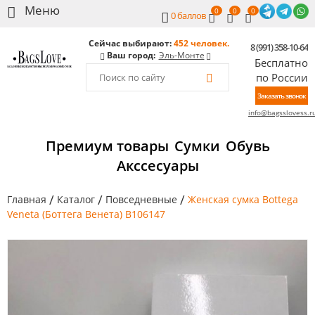
0
0
0
0
баллов
Сейчас выбирают:
452 человек.
8 (991) 358-10-64
Ваш город:
Эль-Монте
Бесплатно
по России
Заказать звонок
info@bagsslovess.r
Премиум товары
Сумки
Обувь
Акссесуары
/
/
/
Главная
Каталог
Повседневные
Женская сумка Bottega
Veneta (Боттега Венета) B106147