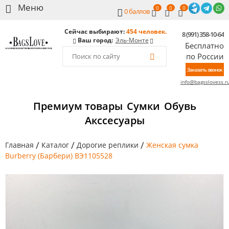
0
0
0
0
баллов
Сейчас выбирают:
454 человек.
8 (991) 358-10-64
Ваш город:
Эль-Монте
Бесплатно
по России
Заказать звонок
info@bagsslovess.r
Премиум товары
Сумки
Обувь
Акссесуары
/
/
/
Главная
Каталог
Дорогие реплики
Женская сумка
Burberry (Барбери) BЭ1105528