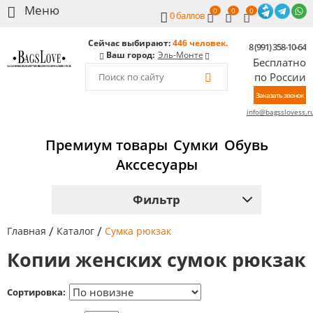
0
0
0
0
баллов
Сейчас выбирают:
446 человек.
8 (991) 358-10-64
Ваш город:
Эль-Монте
Бесплатно
по России
Заказать звонок
info@bagsslovess.r
Премиум товары
Сумки
Обувь
Акссесуары
Фильтр
/
/
Главная
Каталог
Сумка рюкзак
Копии женских сумок рюкзак
Сортировка: